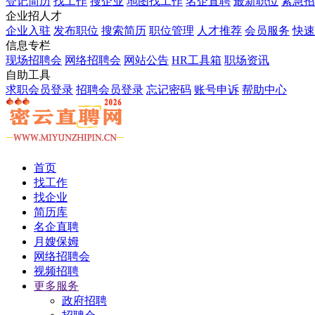
登记简历
找工作
搜企业
地图找工作
名企直聘
最新职位
紧急招
企业招人才
企业入驻
发布职位
搜索简历
职位管理
人才推荐
会员服务
快速
信息专栏
现场招聘会
网络招聘会
网站公告
HR工具箱
职场资讯
自助工具
求职会员登录
招聘会员登录
忘记密码
账号申诉
帮助中心
首页
找工作
找企业
简历库
名企直聘
月嫂保姆
网络招聘会
视频招聘
更多服务
政府招聘