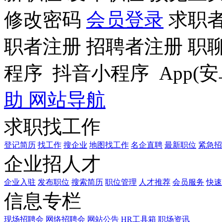
修改密码
会员登录
求职
职者注册
招聘者注册
职
程序
抖音小程序
App(安
助
网站导航
求职找工作
登记简历
找工作
搜企业
地图找工作
名企直聘
最新职位
紧急招
企业招人才
企业入驻
发布职位
搜索简历
职位管理
人才推荐
会员服务
快速
信息专栏
现场招聘会
网络招聘会
网站公告
HR工具箱
职场资讯