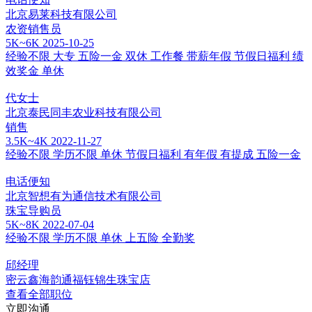
北京易莱科技有限公司
农资销售员
5K~6K
2025-10-25
经验不限
大专
五险一金
双休
工作餐
带薪年假
节假日福利
绩
效奖金
单休
代女士
北京泰民同丰农业科技有限公司
销售
3.5K~4K
2022-11-27
经验不限
学历不限
单休
节假日福利
有年假
有提成
五险一金
电话便知
北京智想有为通信技术有限公司
珠宝导购员
5K~8K
2022-07-04
经验不限
学历不限
单休
上五险
全勤奖
邱经理
密云鑫海韵通福钰锦生珠宝店
查看全部职位
立即沟通