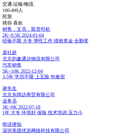
交通/运输/物流
100-499人
民营
猜你
喜欢
销售，文员，取货司机
2K~9.5K
2024-01-04
经验不限
大专
弹性工作
绩效奖金
全勤奖
裴社超
北京韵鑫通达物流有限公司
汽车销售
5K~10K
2022-12-04
3-5年
学历不限
上五险
包食宿
谢先生
北京东阔达商贸有限公司
业务员
3K~6K
2022-07-18
1年
大专
环境好
保险
技术培训
压力小
电话便知
深圳美团优选网络科技有限公司