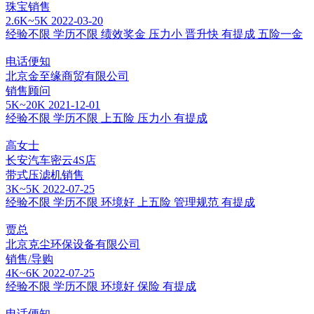
珠宝销售
2.6K~5K
2022-03-20
经验不限
学历不限
绩效奖金
压力小
晋升快
有提成
五险一金
电话便知
北京金至缘商贸有限公司
销售顾问
5K~20K
2021-12-01
经验不限
学历不限
上五险
压力小
有提成
高女士
长安汽车密云4S店
带式压滤机销售
3K~5K
2022-07-25
经验不限
学历不限
环境好
上五险
管理规范
有提成
贾总
北京克尘环保设备有限公司
销售/导购
4K~6K
2022-07-25
经验不限
学历不限
环境好
保险
有提成
电话便知