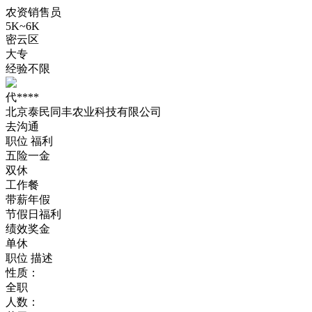
农资销售员
5K~6K
密云区
大专
经验不限
代****
北京泰民同丰农业科技有限公司
去沟通
职位
福利
五险一金
双休
工作餐
带薪年假
节假日福利
绩效奖金
单休
职位
描述
性质：
全职
人数：