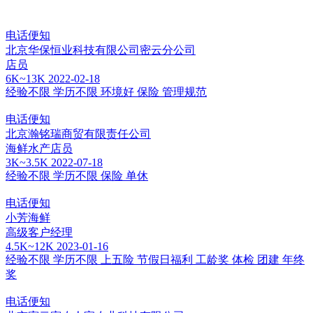
电话便知
北京华保恒业科技有限公司密云分公司
店员
6K~13K
2022-02-18
经验不限
学历不限
环境好
保险
管理规范
电话便知
北京瀚铭瑞商贸有限责任公司
海鲜水产店员
3K~3.5K
2022-07-18
经验不限
学历不限
保险
单休
电话便知
小芳海鲜
高级客户经理
4.5K~12K
2023-01-16
经验不限
学历不限
上五险
节假日福利
工龄奖
体检
团建
年终
奖
电话便知