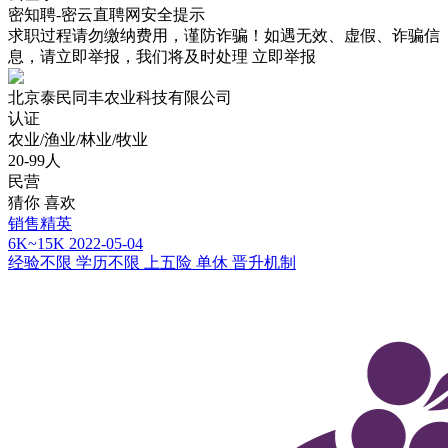
密知聘-密云直聘网安全提示
求职过程请勿缴纳费用，谨防诈骗！如遇无效、虚假、诈骗信
息，请立即举报，我们将及时处理
立即举报
北京泰民同丰农业科技有限公司
认证
农业/渔业/林业/牧业
20-99人
民营
猜你
喜欢
销售精英
6K~15K
2022-05-04
经验不限
学历不限
上五险
单休
晋升机制