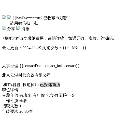
{{hasFav===true?'已收藏':'收藏'}}
请用微信扫一扫
分享
海报
招聘过程请勿缴纳费用，谨防诈骗！如遇无效、虚假、诈骗信
最近更新：2024-11-19
浏览次数：{{clickNum}}
人事经理
{{contactData.contact_info.contact}}
北京云湖时代会议有限公司
和TA聊聊
投递简历
已投递简历
职位详情
带薪年假
有班车
有年假
包食宿
五险一金
工作性质
全职
招聘人数
1
年龄要求
20-35岁