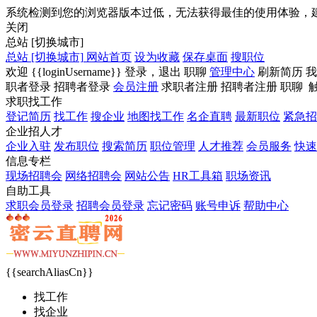
系统检测到您的浏览器版本过低，无法获得最佳的使用体验，
关闭
总站
[切换城市]
总站
[切换城市]
网站首页
设为收藏
保存桌面
搜职位
欢迎
{{loginUsername}}
登录，
退出
职聊
管理中心
刷新简历
我
职者登录
招聘者登录
会员注册
求职者注册
招聘者注册
职聊
求职找工作
登记简历
找工作
搜企业
地图找工作
名企直聘
最新职位
紧急招
企业招人才
企业入驻
发布职位
搜索简历
职位管理
人才推荐
会员服务
快速
信息专栏
现场招聘会
网络招聘会
网站公告
HR工具箱
职场资讯
自助工具
求职会员登录
招聘会员登录
忘记密码
账号申诉
帮助中心
{{searchAliasCn}}
找工作
找企业