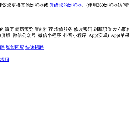
建议您更换其他浏览器或
升级您的浏览器
。(使用360浏览器访
的简历
简历预览
智能推荐
增值服务
修改密码
刷新职位
发布职
触屏版
微信公众号
微信小程序
抖音小程序
App(安卓)
App(苹果
聘
智能匹配
快速招聘
求职