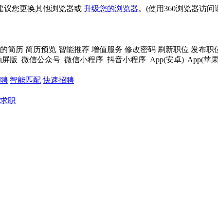
建议您更换其他浏览器或
升级您的浏览器
。(使用360浏览器访
的简历
简历预览
智能推荐
增值服务
修改密码
刷新职位
发布职
触屏版
微信公众号
微信小程序
抖音小程序
App(安卓)
App(苹果
聘
智能匹配
快速招聘
求职