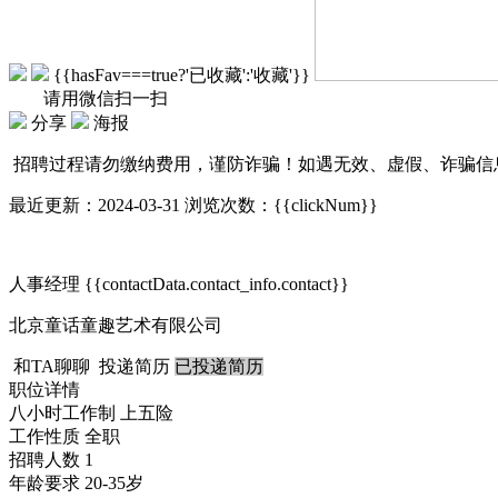
{{hasFav===true?'已收藏':'收藏'}}
请用微信扫一扫
分享
海报
招聘过程请勿缴纳费用，谨防诈骗！如遇无效、虚假、诈骗信
最近更新：2024-03-31
浏览次数：{{clickNum}}
人事经理
{{contactData.contact_info.contact}}
北京童话童趣艺术有限公司
和TA聊聊
投递简历
已投递简历
职位详情
八小时工作制
上五险
工作性质
全职
招聘人数
1
年龄要求
20-35岁