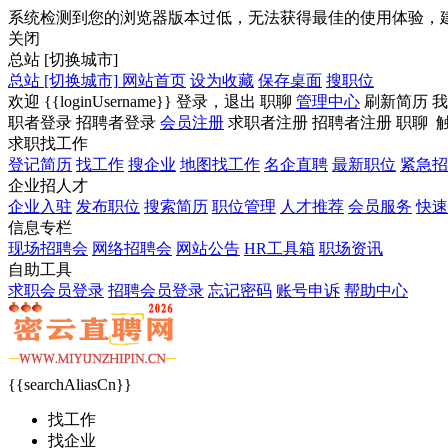
系统检测到您的浏览器版本过低，无法获得最佳的使用体验，
关闭
总站
[切换城市]
总站
[切换城市]
网站首页
设为收藏
保存桌面
搜职位
欢迎
{{loginUsername}}
登录，
退出
职聊
管理中心
刷新简历
我
职者登录
招聘者登录
会员注册
求职者注册
招聘者注册
职聊
求职找工作
登记简历
找工作
搜企业
地图找工作
名企直聘
最新职位
紧急招
企业招人才
企业入驻
发布职位
搜索简历
职位管理
人才推荐
会员服务
快速
信息专栏
现场招聘会
网络招聘会
网站公告
HR工具箱
职场资讯
自助工具
求职会员登录
招聘会员登录
忘记密码
账号申诉
帮助中心
{{searchAliasCn}}
找工作
找企业