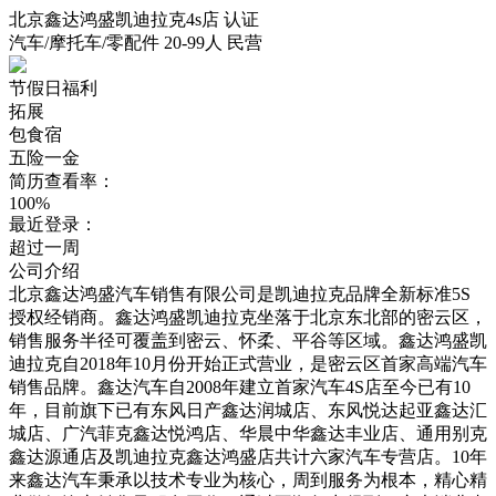
北京鑫达鸿盛凯迪拉克4s店
认证
汽车/摩托车/零配件
20-99人
民营
节假日福利
拓展
包食宿
五险一金
简历查看率：
100%
最近登录：
超过一周
公司介绍
北京鑫达鸿盛汽车销售有限公司是凯迪拉克品牌全新标准5S
授权经销商。鑫达鸿盛凯迪拉克坐落于北京东北部的密云区，
销售服务半径可覆盖到密云、怀柔、平谷等区域。鑫达鸿盛凯
迪拉克自2018年10月份开始正式营业，是密云区首家高端汽车
销售品牌。鑫达汽车自2008年建立首家汽车4S店至今已有10
年，目前旗下已有东风日产鑫达润城店、东风悦达起亚鑫达汇
城店、广汽菲克鑫达悦鸿店、华晨中华鑫达丰业店、通用别克
鑫达源通店及凯迪拉克鑫达鸿盛店共计六家汽车专营店。10年
来鑫达汽车秉承以技术专业为核心，周到服务为根本，精心精