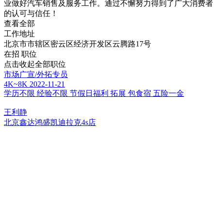
业做好汽车销售及服务工作。通过不懈努力得到了广大消费者
的认可与信任！
查看全部
工作地址
北京市市辖区密云区经济开发区云腾路17号
在招
职位
点击收起全部职位
市场广宣/外拓专员
4K~8K
2022-11-21
学历不限
经验不限
节假日福利
拓展
包食宿
五险一金
王利静
北京鑫达鸿盛凯迪拉克4s店